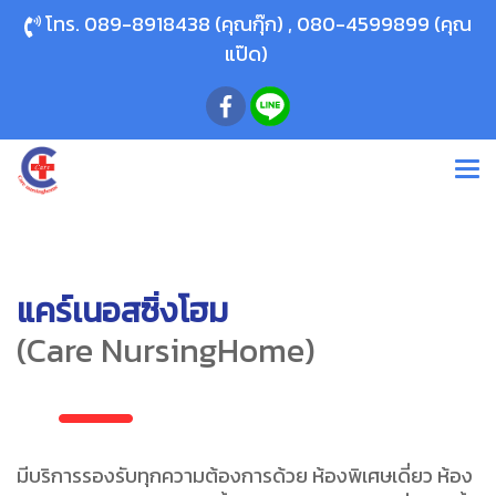
โทร.
089-8918438
(คุณกุ๊ก) ,
080-4599899
(คุณ
แป๊ด)
แคร์เนอสซิ่งโฮม
(Care NursingHome)
มีบริการรองรับทุกความต้องการด้วย ห้องพิเศษเดี่ยว ห้อง